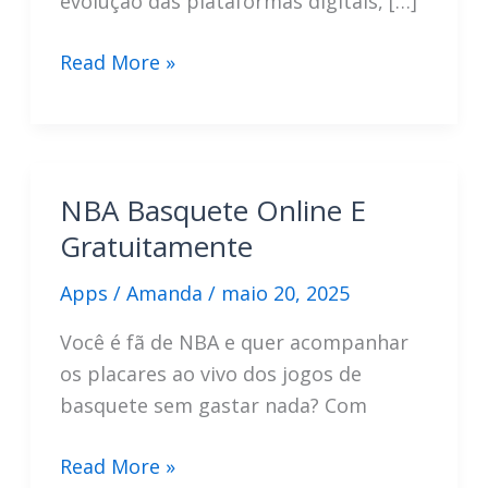
evolução das plataformas digitais, […]
Assistir
Read More »
Basquete
NBA
Online:
Guia
NBA Basquete Online E
Completo
Gratuitamente
Apps
/
Amanda
/
maio 20, 2025
Você é fã de NBA e quer acompanhar
os placares ao vivo dos jogos de
basquete sem gastar nada? Com
NBA
Read More »