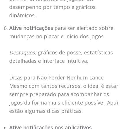
desempenho por tempo e gráficos
dinâmicos.
Ative notificações
para ser alertado sobre
mudanças no placar e início dos jogos.
Destaques:
gráficos de posse, estatísticas
detalhadas e interface intuitiva.
Dicas para Não Perder Nenhum Lance
Mesmo com tantos recursos, o ideal é estar
sempre preparado para acompanhar os
jogos da forma mais eficiente possível. Aqui
estão algumas dicas práticas:
Ative notificações nos aplicativos