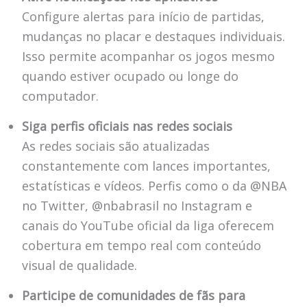
Configure alertas para início de partidas,
mudanças no placar e destaques individuais.
Isso permite acompanhar os jogos mesmo
quando estiver ocupado ou longe do
computador.
Siga perfis oficiais nas redes sociais
As redes sociais são atualizadas
constantemente com lances importantes,
estatísticas e vídeos. Perfis como o da @NBA
no Twitter, @nbabrasil no Instagram e
canais do YouTube oficial da liga oferecem
cobertura em tempo real com conteúdo
visual de qualidade.
Participe de comunidades de fãs para