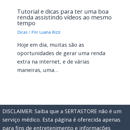
Tutorial e dicas para ter uma boa
renda assistindo vídeos ao mesmo
tempo
Dicas
/ Por
Luana Rizzi
Hoje em dia, muitas são as
oportunidades de gerar uma renda
extra na internet, e de várias
maneiras, uma…
DISCLAIMER: Saiba que a SERTASTORE não é um
serviço médico. Esta página é oferecida apenas
para fins de entretenimento e informações