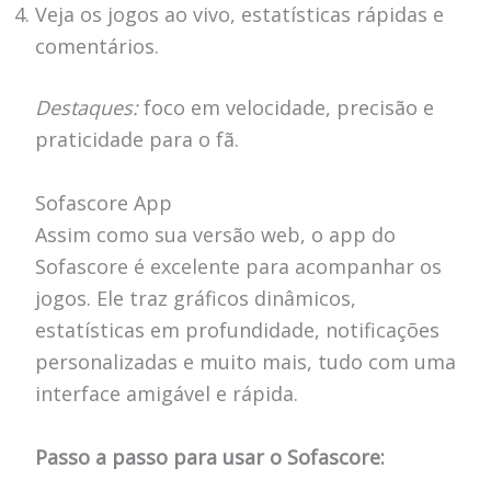
Veja os jogos ao vivo, estatísticas rápidas e
comentários.
Destaques:
foco em velocidade, precisão e
praticidade para o fã.
Sofascore App
Assim como sua versão web, o app do
Sofascore é excelente para acompanhar os
jogos. Ele traz gráficos dinâmicos,
estatísticas em profundidade, notificações
personalizadas e muito mais, tudo com uma
interface amigável e rápida.
Passo a passo para usar o Sofascore: