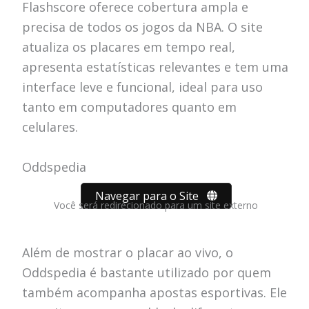
Flashscore oferece cobertura ampla e
precisa de todos os jogos da NBA. O site
atualiza os placares em tempo real,
apresenta estatísticas relevantes e tem uma
interface leve e funcional, ideal para uso
tanto em computadores quanto em
celulares.
Oddspedia
Navegar para o Site
Você será redirecionado para um site externo
Além de mostrar o placar ao vivo, o
Oddspedia é bastante utilizado por quem
também acompanha apostas esportivas. Ele