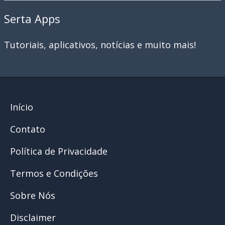
Serta Apps
Tutoriais, aplicativos, notícias e muito mais!
Início
Contato
Política de Privacidade
Termos e Condições
Sobre Nós
Disclaimer