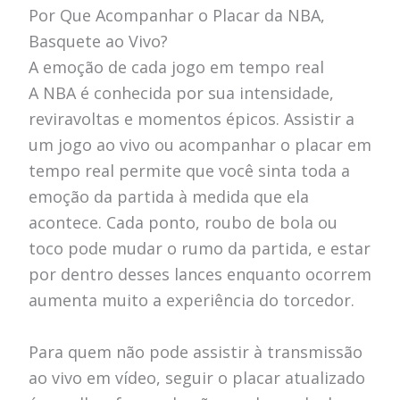
Por Que Acompanhar o Placar da NBA,
Basquete ao Vivo?
A emoção de cada jogo em tempo real
A NBA é conhecida por sua intensidade,
reviravoltas e momentos épicos. Assistir a
um jogo ao vivo ou acompanhar o placar em
tempo real permite que você sinta toda a
emoção da partida à medida que ela
acontece. Cada ponto, roubo de bola ou
toco pode mudar o rumo da partida, e estar
por dentro desses lances enquanto ocorrem
aumenta muito a experiência do torcedor.
Para quem não pode assistir à transmissão
ao vivo em vídeo, seguir o placar atualizado