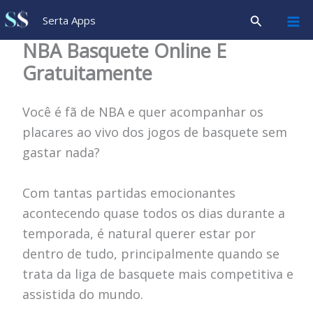
Ir
Pesquisar
Serta Apps
para
NBA Basquete Online E
o
Gratuitamente
conteúdo
Você é fã de NBA e quer acompanhar os
placares ao vivo dos jogos de basquete sem
gastar nada?
Com tantas partidas emocionantes
acontecendo quase todos os dias durante a
temporada, é natural querer estar por
dentro de tudo, principalmente quando se
trata da liga de basquete mais competitiva e
assistida do mundo.