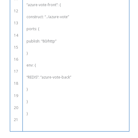
“azure-vote-front”
: {
12
construct
:
“../azure-vote”
13
ports
: {
14
publish
:
“80/http”
15
}
16
env
: {
17
“REDIS”
:
“azure-vote-back”
18
}
19
}
20
}
21