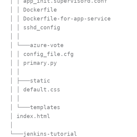
│ │ app_init.supervisord.conf
│ │ Dockerfile
│ │ Dockerfile-for-app-service
│ │ sshd_config
│ │
│ └───azure-vote
│ │ config_file.cfg
│ │ primary.py
│ │
│ ├───static
│ │ default.css
│ │
│ └───templates
│ index.html
│
└───jenkins-tutorial