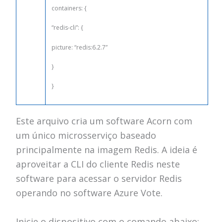
containers
: {
“redis-cli”
: {
picture
:
“redis:6.2.7”
}
}
Este arquivo cria um software Acorn com
um único microsserviço baseado
principalmente na imagem Redis.
A ideia é
aproveitar a CLI do cliente Redis neste
software para acessar o servidor Redis
operando no software Azure Vote.
Inicie o dispositivo com o comando abaixo: