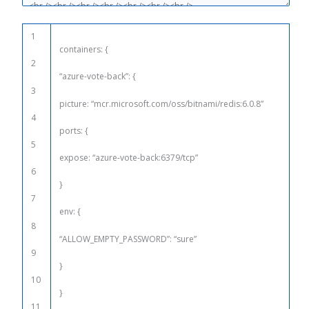
1
containers
: {
2
“azure-vote-back”
: {
3
picture
:
“mcr.microsoft.com/oss/bitnami/redis:6.0.8”
4
ports
: {
5
expose
:
“azure-vote-back:6379/tcp”
6
}
7
env
: {
8
“ALLOW_EMPTY_PASSWORD”
:
“sure”
9
}
10
}
11