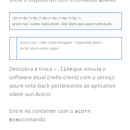
acorn
run
—
title
redis
–
shopper
—
hyperlink
silent
–
solar
:
azure
–
vote
–
again
.
Descubra a troca
que vincula o
--link
software atual (redis-client) com o serviço
azure-vote-back pertencente ao aplicativo
silent-sun Acorn.
Entre no container com o
acorn
comando.
exec